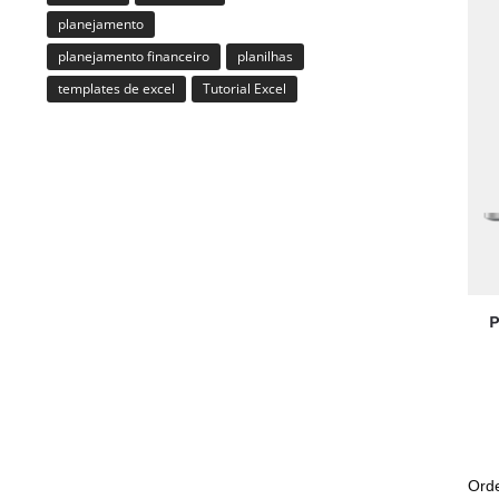
planejamento
planejamento financeiro
planilhas
templates de excel
Tutorial Excel
P