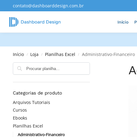
contato@dashboarddesign.com.br
Adicionados Recentemente
Início
P
Início
Loja
Planilhas Excel
Administrativo-Financeiro
/
/
/
A
Categorias de produto
Arquivos Tutoriais
Cursos
Ebooks
Planilhas Excel
Administrativo-Financeiro