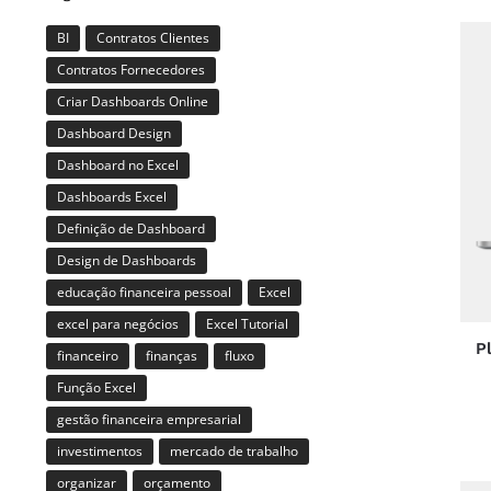
BI
Contratos Clientes
Contratos Fornecedores
Criar Dashboards Online
Dashboard Design
Dashboard no Excel
Dashboards Excel
Definição de Dashboard
Design de Dashboards
educação financeira pessoal
Excel
excel para negócios
Excel Tutorial
P
financeiro
finanças
fluxo
Função Excel
gestão financeira empresarial
investimentos
mercado de trabalho
organizar
orçamento