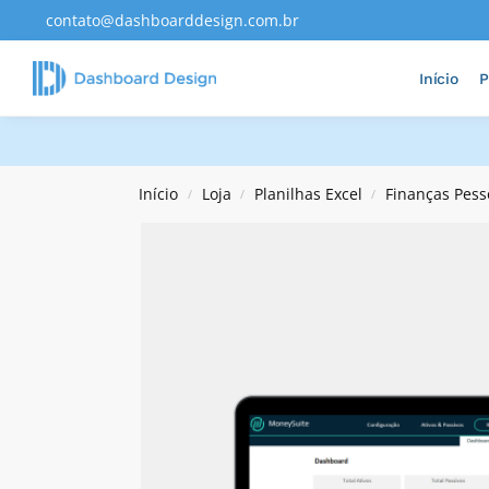
contato@dashboarddesign.com.br
Adicionados Recentemente
Início
P
Início
Loja
Planilhas Excel
Finanças Pess
/
/
/