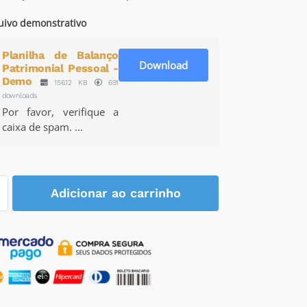
uivo demonstrativo
Planilha de Balanço
Download
Patrimonial Pessoal -
Demo
156.12 KB
691
downloads
Por favor, verifique a
caixa de spam. ...
Adicionar ao carrinho