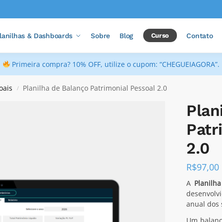
lanilhas & Dashboards
Sobre
Blog
Curso
Contato
Primeira compra? 10% OFF, utilize o cupom: “CHEGUEIAGORA”.
oais
Planilha de Balanço Patrimonial Pessoal 2.0
/
Plan
Patr
2.0
R$
97,00
A
Planilh
desenvolv
anual dos 
Um balanç