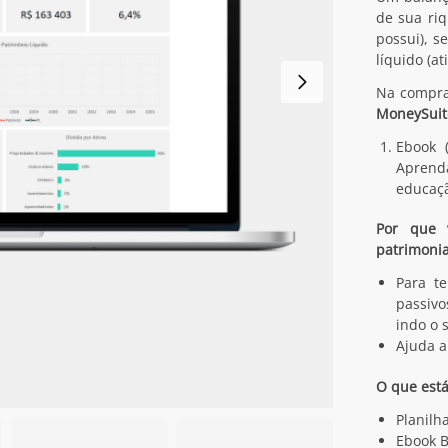
de sua ri
possui), s
líquido (a
Na compr
MoneySuit
Ebook 
Aprenda
educaçã
Por que 
patrimonia
Para t
passivo
indo o 
Ajuda a
O que está
Planilh
Ebook B