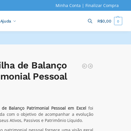
Minha Conta
|
Finalizar Compra
Ajuda
R$
0,00
0
Pesquisar
ilha de Balanço
imonial Pessoal
a de Balanço Patrimonial Pessoal em Excel
foi
ida com o objetivo de acompanhar a evolução
seus Ativos, Passivos e Patrimônio Líquido.
o patrimonial pessoal fornece uma visão geral