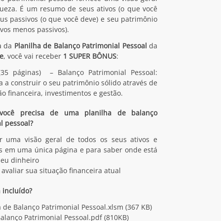
queza. É um resumo de seus ativos (o que você
eus passivos (o que você deve) e seu patrimônio
tivos menos passivos).
a da
Planilha de Balanço Patrimonial Pessoal
da
e
, você vai receber
1 SUPER BÔNUS
:
(35 páginas) – Balanço Patrimonial Pessoal:
 a construir o seu patrimônio sólido através de
o financeira, investimentos e gestão.
você precisa de uma planilha de balanço
l pessoal?
er uma visão geral de todos os seus ativos e
s em uma única página e para saber onde está
seu dinheiro
 avaliar sua situação financeira atual
 incluído?
a de Balanço Patrimonial Pessoal.xlsm (367 KB)
alanço Patrimonial Pessoal.pdf (810KB)