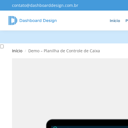
contato@dashboarddesign.com.br
Adicionados Recentemente
Início
P
Início
Demo – Planilha de Controle de Caixa
/