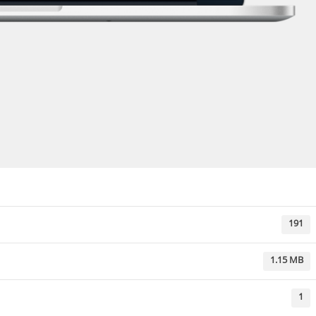
191
1.15 MB
1