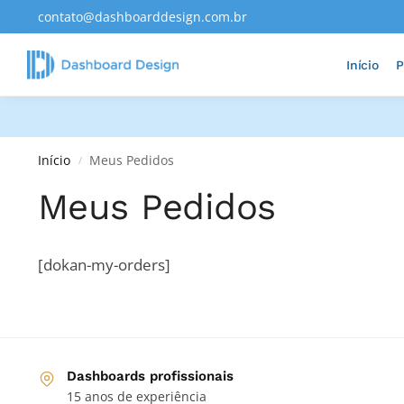
contato@dashboarddesign.com.br
Adicionados Recentemente
Início
P
Início
Meus Pedidos
/
Meus Pedidos
[dokan-my-orders]
Dashboards profissionais
15 anos de experiência