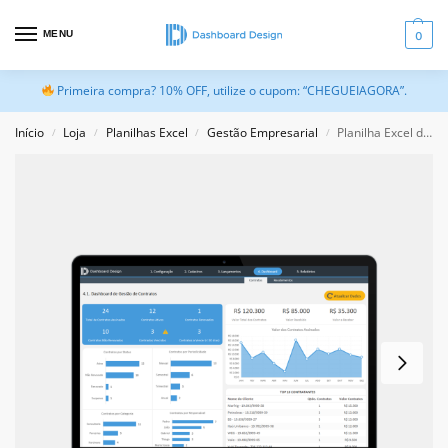
MENU
0
Primeira compra? 10% OFF, utilize o cupom: “CHEGUEIAGORA”.
Início
Loja
Planilhas Excel
Gestão Empresarial
Planilha Excel de Gestão de Contratos
/
/
/
/