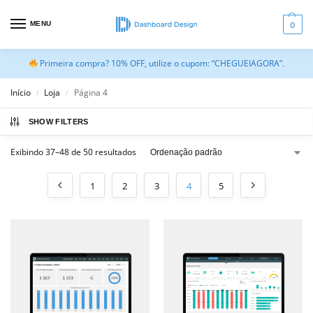
MENU
0
Primeira compra? 10% OFF, utilize o cupom: “CHEGUEIAGORA”.
Início
Loja
Página 4
/
/
SHOW FILTERS
Exibindo 37–48 de 50 resultados
1
2
3
4
5