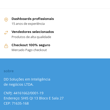
Dashboards profissionais
15 anos de experiência
Vendedores selecionados
Produtos de alta qualidade
Checkout 100% seguro
Mercado Pago checkout
sobre
DD Soluções em Inteligência
de negócios LTDA.
CNPJ: 44161662/0001-19
Endereço: SHIS QI 13 Bloco E Sala 27
CEP: 71635-168