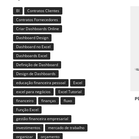
BI
Contratos Clientes
Contratos Fornecedores
Criar Dashboards Online
Dashboard Design
Dashboard no Excel
Dashboards Excel
Definição de Dashboard
Design de Dashboards
educação financeira pessoal
Excel
excel para negócios
Excel Tutorial
P
financeiro
finanças
fluxo
Função Excel
gestão financeira empresarial
investimentos
mercado de trabalho
organizar
orçamento