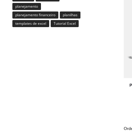
planejamento
planejamento financeiro
planilhas
templates de excel
Tutorial Excel
P