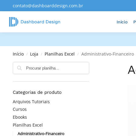
contato@dashboarddesign.com.br
Adicionados Recentemente
Início
P
Início
Loja
Planilhas Excel
Administrativo-Financeiro
/
/
/
A
Categorias de produto
Arquivos Tutoriais
Cursos
Ebooks
Planilhas Excel
Administrativo-Financeiro